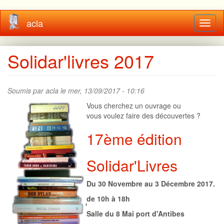
Aller
acla
Toggl
au
naviga
contenu
principal
Solidar'livres 2017
Soumis par
acla
le mer, 13/09/2017 - 10:16
Vous cherchez un ouvrage ou
vous voulez faire des découvertes ?
17ème édition
Solidar'Livres
Du 30 Novembre au 3 Décembre 2017.
de 10h à 18h
Salle du 8 Mai port d'Antibes