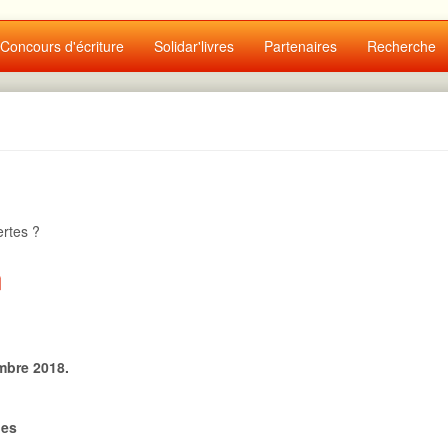
Concours d'écriture
Solidar'livres
Partenaires
Recherche
u
ertes ?
n
mbre 2018.
bes