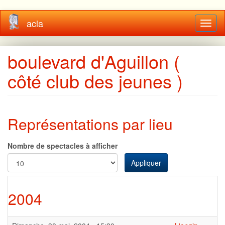
Aller
acla
Toggl
au
naviga
contenu
principal
boulevard d'Aguillon (
côté club des jeunes )
Représentations par lieu
Nombre de spectacles à afficher
Appliquer
2004