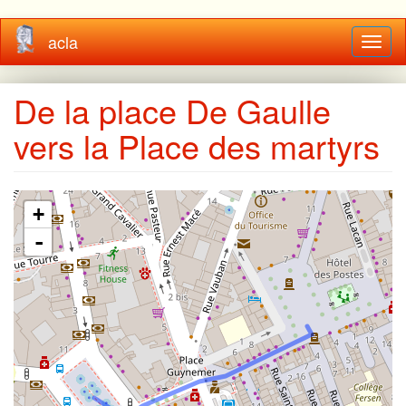
Aller
acla
Toggl
au
naviga
contenu
principal
De la place De Gaulle
vers la Place des martyrs
+
-