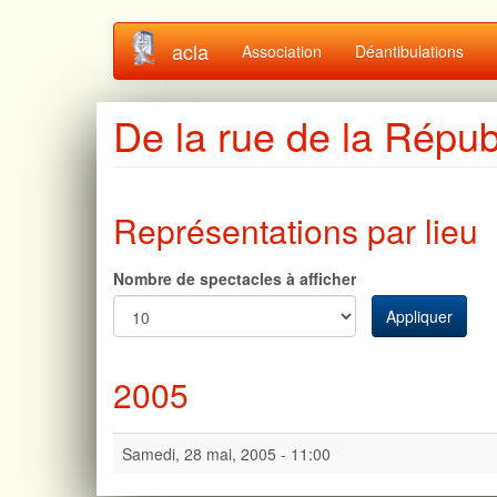
Aller
acla
Association
Déantibulations
au
contenu
principal
De la rue de la Répub
Représentations par lieu
Nombre de spectacles à afficher
Appliquer
2005
Samedi, 28 mai, 2005 - 11:00