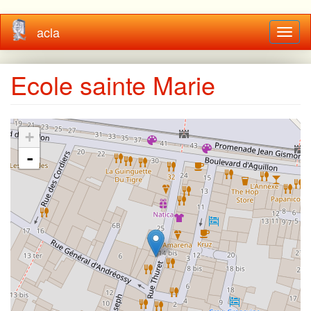
Aller
acla
Toggl
au
naviga
contenu
principal
Ecole sainte Marie
+
-