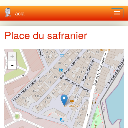
Aller
acla
Toggl
au
naviga
contenu
principal
Place du safranier
+
-