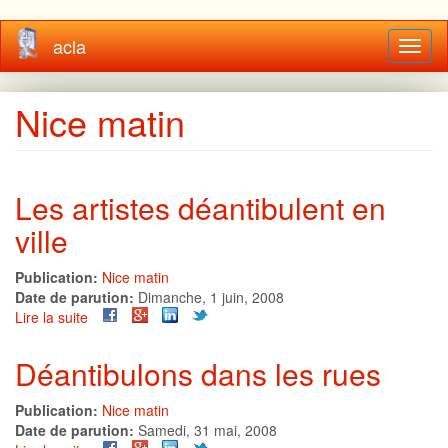
Aller
acla
Toggl
au
naviga
contenu
principal
Nice matin
Les artistes déantibulent en
ville
Publication:
Nice matin
Date de parution:
Dimanche, 1 juin, 2008
Lire la suite
de
Les
artistes
Déantibulons dans les rues
déantibulent
en
Publication:
Nice matin
ville
Date de parution:
Samedi, 31 mai, 2008