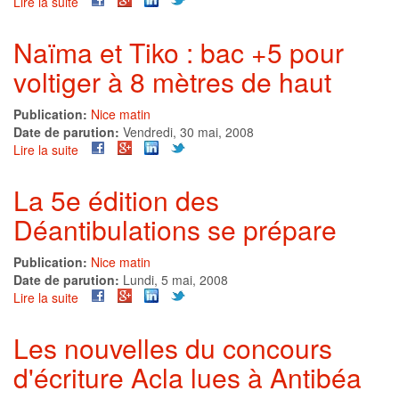
Lire la suite
de
Déantibulons
dans
Naïma et Tiko : bac +5 pour
les
voltiger à 8 mètres de haut
rues
Publication:
Nice matin
Date de parution:
Vendredi, 30 mai, 2008
Lire la suite
de
Naïma
et
La 5e édition des
Tiko
Déantibulations se prépare
:
bac
+5
Publication:
Nice matin
pour
Date de parution:
Lundi, 5 mai, 2008
voltiger
Lire la suite
de
à
La
8
5e
Les nouvelles du concours
mètres
édition
de
d'écriture Acla lues à Antibéa
des
haut
Déantibulations