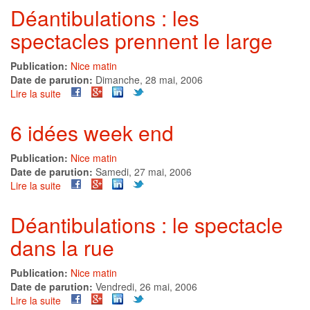
public
Déantibulations : les
dit
spectacles prennent le large
"à
l'année
prochaine"
Publication:
Nice matin
aux
Date de parution:
Dimanche, 28 mai, 2006
Déantibulations
Lire la suite
de
Déantibulations
:
6 idées week end
les
spectacles
Publication:
Nice matin
prennent
Date de parution:
Samedi, 27 mai, 2006
le
Lire la suite
de
large
6
idées
Déantibulations : le spectacle
week
dans la rue
end
Publication:
Nice matin
Date de parution:
Vendredi, 26 mai, 2006
Lire la suite
de