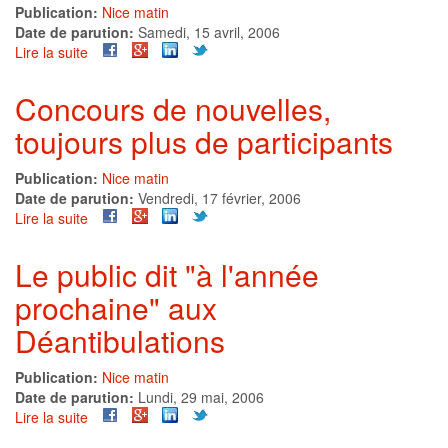
se
Publication:
Nice matin
prépare
Date de parution:
Samedi, 15 avril, 2006
Lire la suite
de
Les
nouvelles
Concours de nouvelles,
du
toujours plus de participants
concours
d'écriture
Acla
Publication:
Nice matin
lues
Date de parution:
Vendredi, 17 février, 2006
à
Lire la suite
de
Antibéa
Concours
de
Le public dit "à l'année
nouvelles,
prochaine" aux
toujours
plus
Déantibulations
de
participants
Publication:
Nice matin
Date de parution:
Lundi, 29 mai, 2006
Lire la suite
de
Le