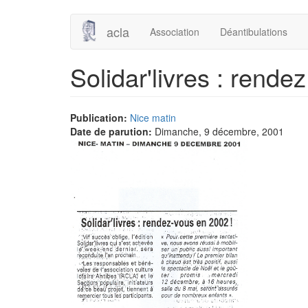
Aller
acla
Association
Déantibulations
au
contenu
principal
Solidar'livres : rend
Publication:
Nice matin
Date de parution:
Dimanche, 9 décembre, 2001