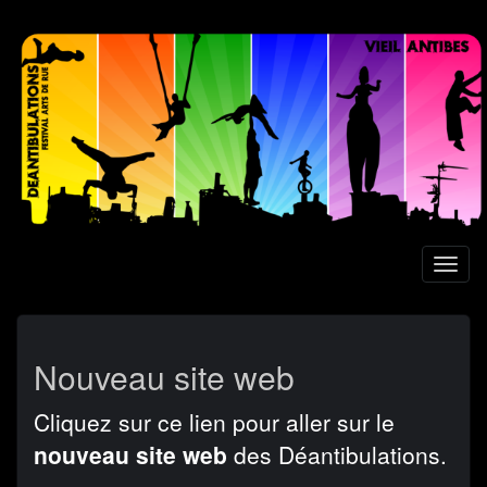
Aller
au
contenu
principal
Toggl
naviga
Nouveau site web
Cliquez sur ce lien pour aller sur le
nouveau site web
des Déantibulations.