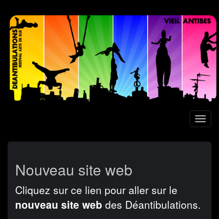
Aller
au
contenu
principal
Toggl
naviga
Nouveau site web
Cliquez sur ce lien pour aller sur le
nouveau site web
des Déantibulations.