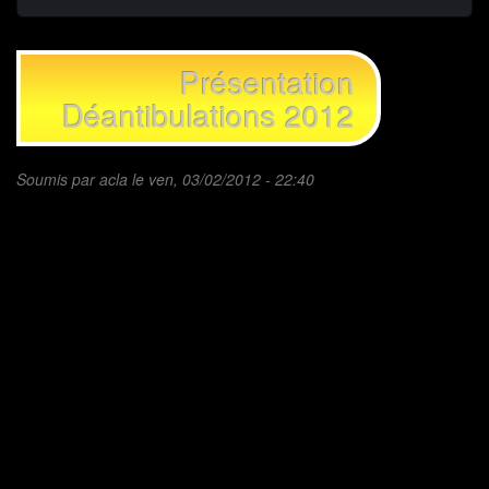
Présentation
Déantibulations 2012
Soumis par
acla
le ven, 03/02/2012 - 22:40