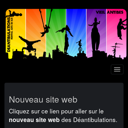
Aller
au
contenu
principal
Toggl
naviga
Nouveau site web
Cliquez sur ce lien pour aller sur le
nouveau site web
des Déantibulations.