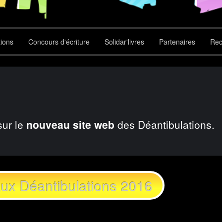
tions
Concours d'écriture
Solidar'livres
Partenaires
Rec
sur le
nouveau site web
des Déantibulations.
 aux Déantibulations 2016