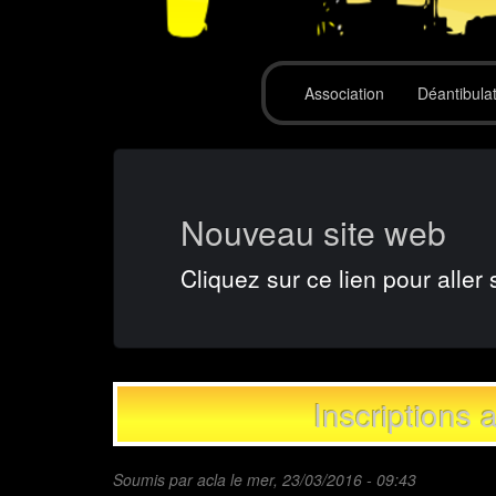
Association
Déantibula
Nouveau site web
Cliquez sur ce lien pour aller 
Inscriptions
Soumis par
acla
le mer, 23/03/2016 - 09:43