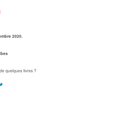
n
embre 2020.
ibes
de quelques livres ?