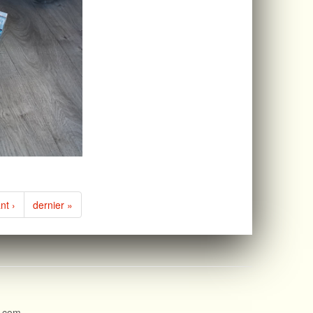
nt ›
dernier »
l.com