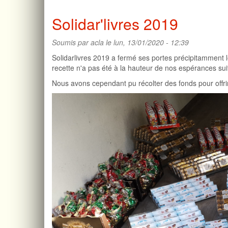
Déantibulations
2020
Solidar'livres 2019
Soumis par
acla
le lun, 13/01/2020 - 12:39
Solidarlivres 2019 a fermé ses portes précipitamment 
recette n'a pas été à la hauteur de nos espérances sui
Nous avons cependant pu récolter des fonds pour offri