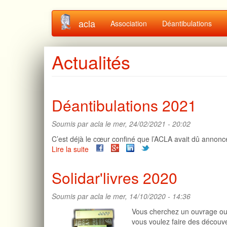
Aller
acla
Association
Déantibulations
au
contenu
principal
Actualités
Déantibulations 2021
Soumis par
acla
le mer, 24/02/2021 - 20:02
C’est déjà le cœur confiné que l’ACLA avait dû annoncer
Lire la suite
de
Déantibulations
2021
Solidar'livres 2020
Soumis par
acla
le mer, 14/10/2020 - 14:36
Vous cherchez un ouvrage o
vous voulez faire des découv