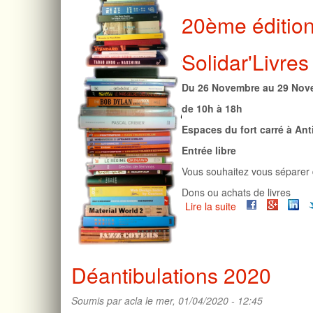
20ème éditio
Solidar'Livres
Du 26 Novembre au 29 Nov
de 10h à 18h
Espaces du fort carré à Ant
Entrée libre
Vous souhaitez vous séparer 
Dons ou achats de livres
Lire la suite
de
Solidar'livres
2020
Déantibulations 2020
Soumis par
acla
le mer, 01/04/2020 - 12:45