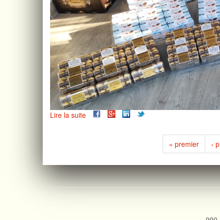
Lire la suite
de
Solidar'livres
2019
« premier
‹ 
990,