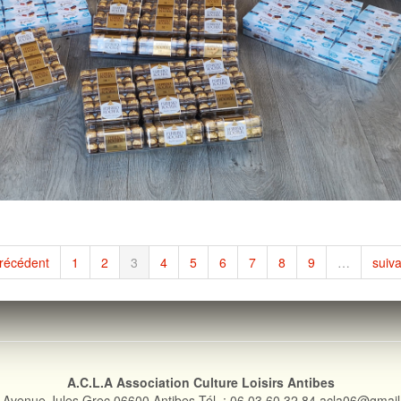
précédent
1
2
3
4
5
6
7
8
9
…
suiva
A.C.L.A Association Culture Loisirs Antibes
 Avenue Jules Grec 06600 Antibes Tél. : 06 03 60 32 84 acla06@gmai