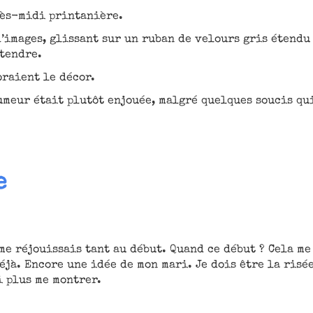
rès-midi printanière.
d’images, glissant sur un ruban de velours gris étendu
 tendre.
oraient le décor.
umeur était plutôt enjouée, malgré quelques soucis qu
.
e
me réjouissais tant au début. Quand ce début ? Cela me
éjà. Encore une idée de mon mari. Je dois être la risé
i plus me montrer.