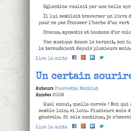
Eglantine roulait par une belle ap
Il lui semblait traverser un livre 
pour ne pas froisser l’herbe d’un vert
Crocus, myosotis et boutons d’or col
Une musique douce la berçait, son h
la taraudaient depuis plusieurs mois
Lire la suite
de
Rencontres
inopinées
Un certain sourir
Auteur:
Pierrette Mathiot
Année:
2008
Quel ennui, quelle corvée ! Moi qui 
semble loin, si loin. Plusieurs mois d
générale. Si cela continue, je n’osera
Lire la suite
de