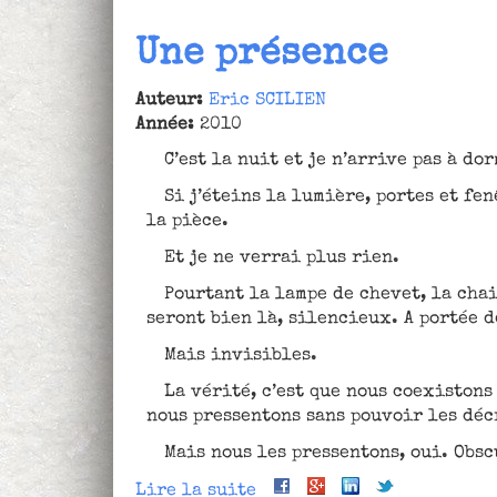
Un
certain
Une présence
sourire
Auteur:
Eric SCILIEN
Année:
2010
C’est la nuit et je n’arrive pas à dor
Si j’éteins la lumière, portes et fe
la pièce.
Et je ne verrai plus rien.
Pourtant la lampe de chevet, la chai
seront bien là, silencieux. A portée d
Mais invisibles.
La vérité, c’est que nous coexistons
nous pressentons sans pouvoir les déc
Mais nous les pressentons, oui. Obs
Lire la suite
de