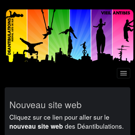
Aller
au
contenu
principal
Toggl
naviga
Nouveau site web
Cliquez sur ce lien pour aller sur le
nouveau site web
des Déantibulations.