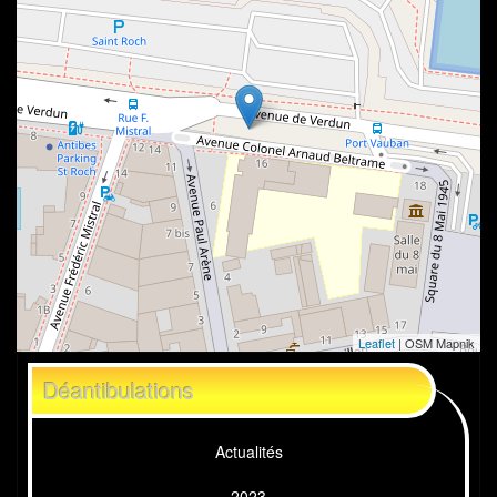
Leaflet
| OSM Mapnik
Déantibulations
Actualités
2023