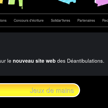
tions
Concours d'écriture
Solidar'livres
Partenaires
Rec
sur le
nouveau site web
des Déantibulations.
Jeux de mains