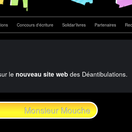
tions
Concours d'écriture
Solidar'livres
Partenaires
Rec
sur le
nouveau site web
des Déantibulations.
Monsieur Mouche