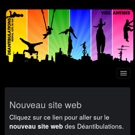
Aller
au
contenu
principal
Toggl
naviga
Nouveau site web
Cliquez sur ce lien pour aller sur le
nouveau site web
des Déantibulations.