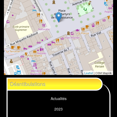
Leaflet
| OSM Mapnik
Déantibulations
Actualités
2023