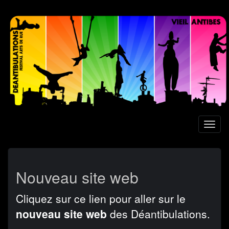
Aller
au
contenu
principal
Toggl
naviga
Nouveau site web
Cliquez sur ce lien pour aller sur le
nouveau site web
des Déantibulations.