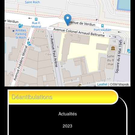
Leaflet
| OSM Mapnik
Déantibulations
Actualités
2023