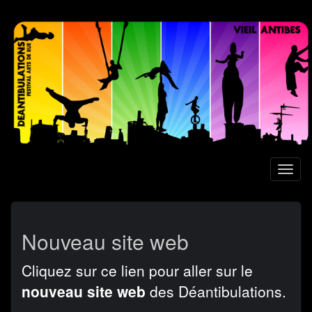
Aller
au
contenu
principal
Toggl
naviga
Nouveau site web
Cliquez sur ce lien pour aller sur le
nouveau site web
des Déantibulations.