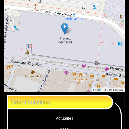
Leaflet
| OSM Mapnik
Déantibulations
Actualités