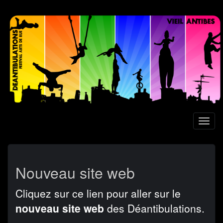
Aller
au
contenu
principal
Toggl
naviga
Nouveau site web
Cliquez sur ce lien pour aller sur le
nouveau site web
des Déantibulations.