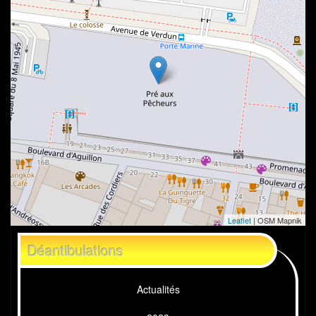
Leaflet
| OSM Mapnik
Déantibulations
Actualités