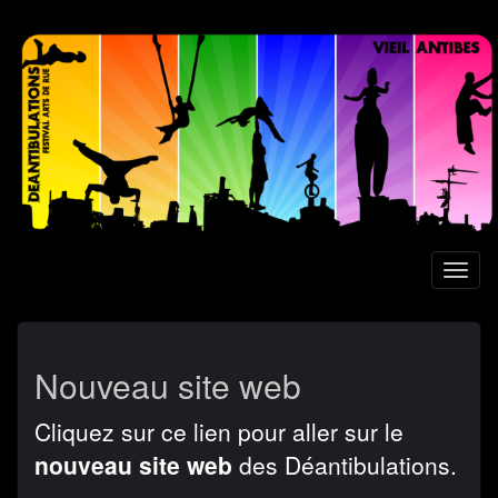
Aller
au
contenu
principal
Toggl
naviga
Nouveau site web
Cliquez sur ce lien pour aller sur le
nouveau site web
des Déantibulations.