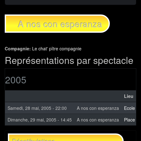
A nos con esperanza
Compagnie:
Le chat' pître compagnie
Représentations par spectacle
2005
Lieu
Samedi, 28 mai, 2005 - 22:00
A nos con esperanza
Ecole sa
Dimanche, 29 mai, 2005 - 14:45
A nos con esperanza
Place de