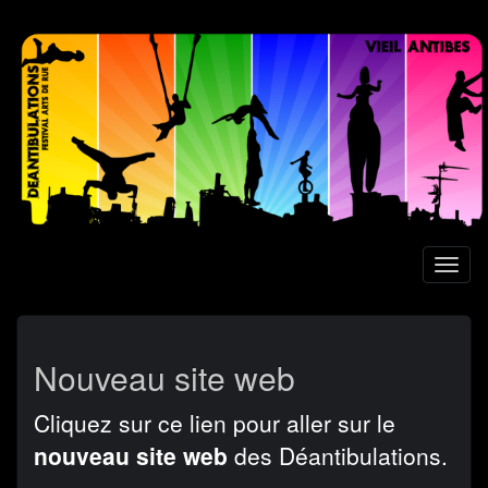
Aller
au
contenu
principal
Toggl
naviga
Nouveau site web
Cliquez sur ce lien pour aller sur le
nouveau site web
des Déantibulations.