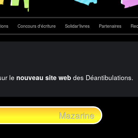
tions
Concours d'écriture
Solidar'livres
Partenaires
Rec
sur le
nouveau site web
des Déantibulations.
Mazarine