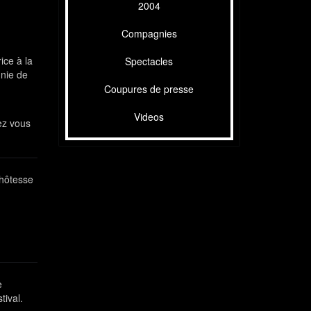
2004
Compagnies
ice à la
Spectacles
gnie de
Coupures de presse
Videos
sez vous
 hôtesse
e
tival.