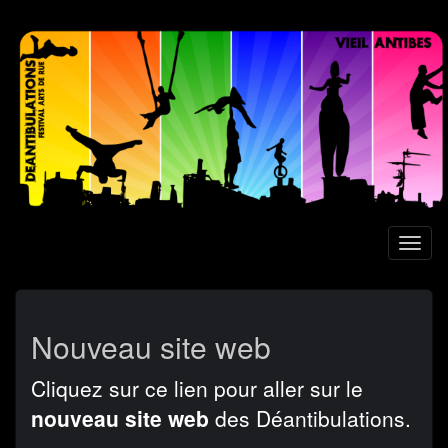
Aller
au
contenu
principal
Toggl
naviga
Nouveau site web
Cliquez sur ce lien pour aller sur le
nouveau site web
des Déantibulations.