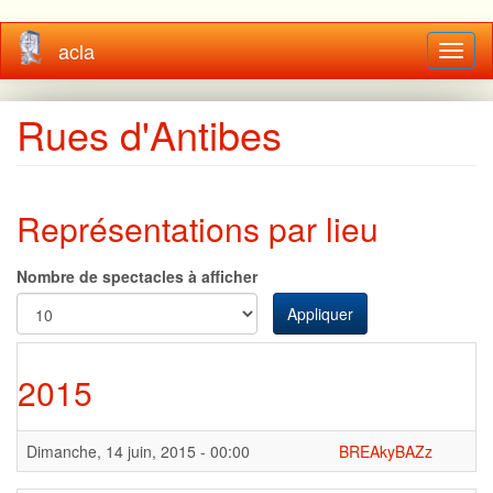
Aller
acla
Toggl
au
naviga
contenu
principal
Rues d'Antibes
Représentations par lieu
Nombre de spectacles à afficher
Appliquer
2015
Dimanche, 14 juin, 2015 - 00:00
BREAkyBAZz