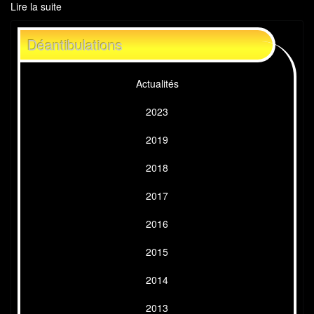
Lire la suite
de
Déantibulations
Anthéa
Déantibulations
2016
Actualités
2023
2019
2018
2017
2016
2015
2014
2013