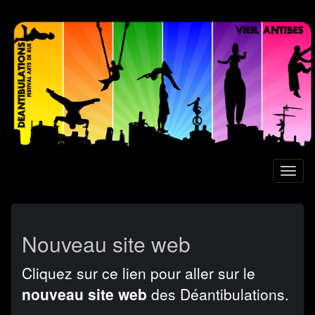
Aller
au
contenu
principal
Toggl
naviga
Nouveau site web
Cliquez sur ce lien pour aller sur le
nouveau site web
des Déantibulations.