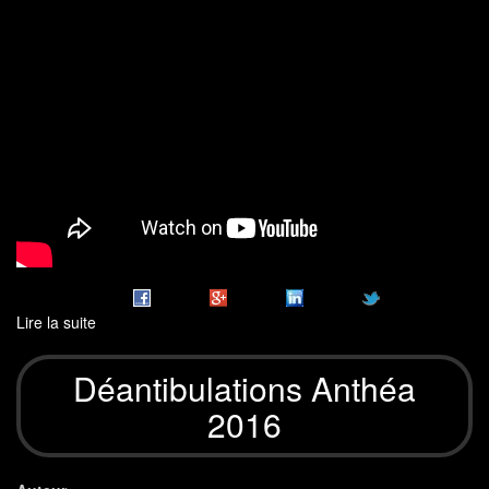
Lire la suite
de
Présentation
Déantibulations
Déantibulations Anthéa
2016
2016