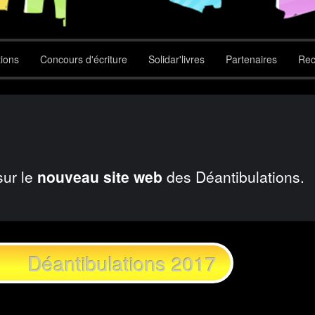
tions
Concours d'écriture
Solidar'livres
Partenaires
Rec
sur le
nouveau site web
des Déantibulations.
Déantibulations 2017