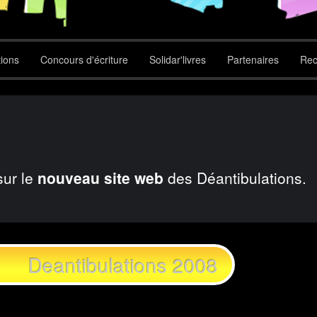
tions
Concours d'écriture
Solidar'livres
Partenaires
Rec
sur le
nouveau site web
des Déantibulations.
Deantibulations 2008