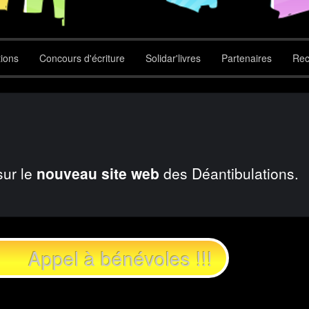
tions
Concours d'écriture
Solidar'livres
Partenaires
Rec
sur le
nouveau site web
des Déantibulations.
Appel à bénévoles !!!