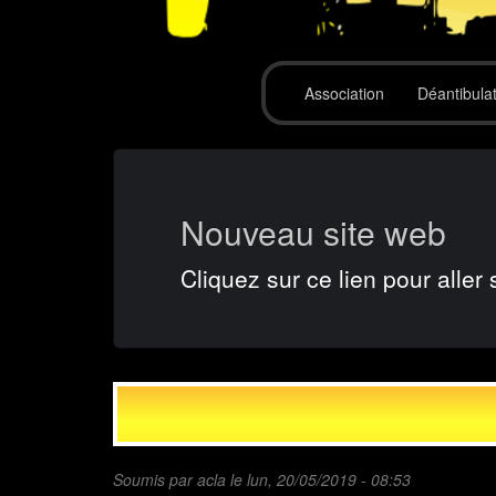
Association
Déantibula
Nouveau site web
Cliquez sur ce lien pour aller 
Soumis par
acla
le lun, 20/05/2019 - 08:53