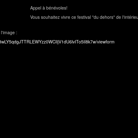
Appel à bénévoles!
Vous souhaitez vivre ce festival "du dehors" de l'intérie
 l'image :
MI3wLY5qdgJTTRLEWYzz0WClIjV1dU6lvITo5iI8k7w/viewform