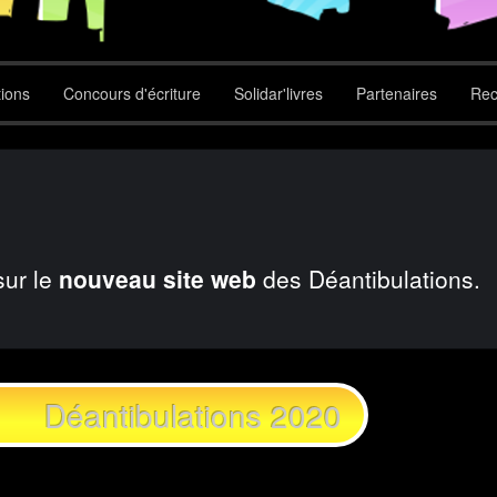
tions
Concours d'écriture
Solidar'livres
Partenaires
Rec
sur le
nouveau site web
des Déantibulations.
Déantibulations 2020