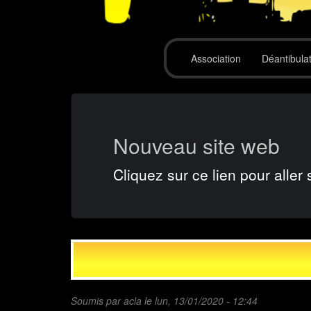
Association
Déantibula
Nouveau site web
Cliquez sur ce lien pour aller 
Soumis par
acla
le lun, 13/01/2020 - 12:44