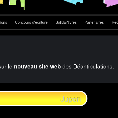
tions
Concours d'écriture
Solidar'livres
Partenaires
Rec
sur le
nouveau site web
des Déantibulations.
Jupon