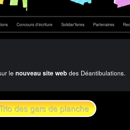
tions
Concours d'écriture
Solidar'livres
Partenaires
Rec
sur le
nouveau site web
des Déantibulations.
Trio des gars de planche