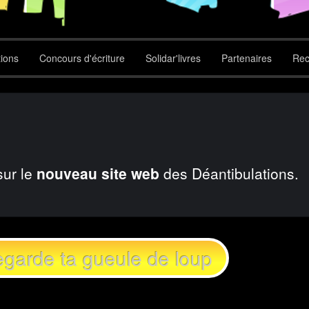
tions
Concours d'écriture
Solidar'livres
Partenaires
Rec
sur le
nouveau site web
des Déantibulations.
garde ta gueule de loup