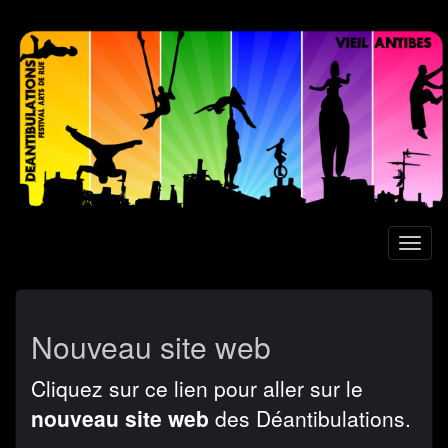
Aller
au
contenu
principal
Toggl
naviga
Nouveau site web
Cliquez sur ce lien pour aller sur le
nouveau site web
des Déantibulations.