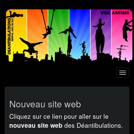
Aller
au
contenu
principal
Toggl
naviga
Nouveau site web
Cliquez sur ce lien pour aller sur le
nouveau site web
des Déantibulations.