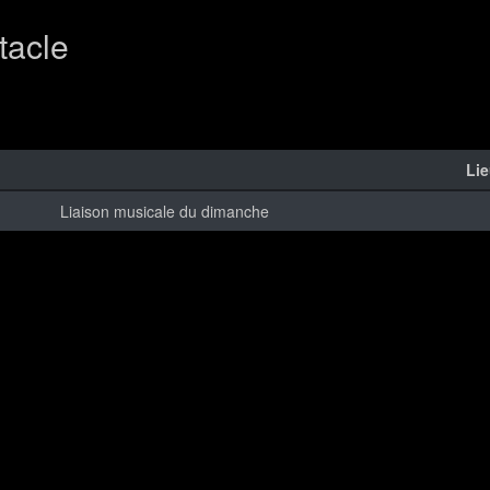
tacle
Li
Liaison musicale du dimanche