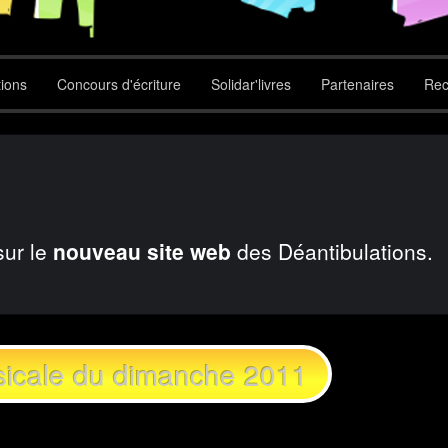
tions
Concours d'écriture
Solidar'livres
Partenaires
Rec
sur le
nouveau site web
des Déantibulations.
sicale du dimanche 2011