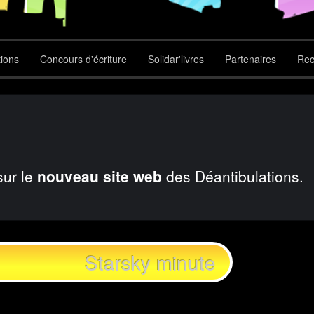
tions
Concours d'écriture
Solidar'livres
Partenaires
Rec
sur le
nouveau site web
des Déantibulations.
Starsky minute