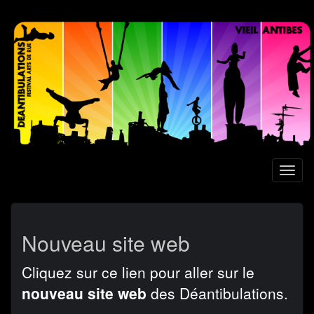
Aller
au
contenu
principal
Toggl
naviga
Nouveau site web
Cliquez sur ce lien pour aller sur le
nouveau site web
des Déantibulations.