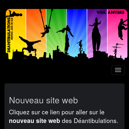
Aller
au
contenu
principal
Toggl
naviga
Nouveau site web
Cliquez sur ce lien pour aller sur le
nouveau site web
des Déantibulations.