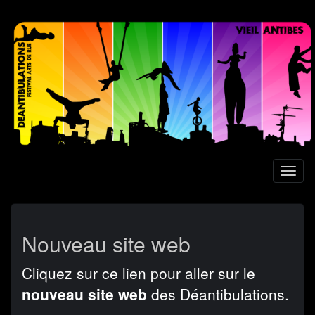
Aller
au
contenu
principal
Toggl
naviga
Nouveau site web
Cliquez sur ce lien pour aller sur le
nouveau site web
des Déantibulations.