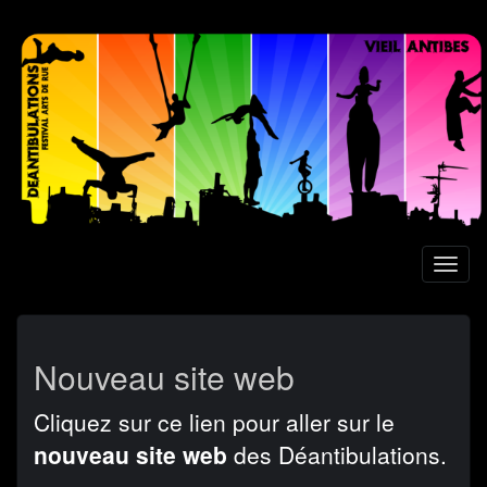
Aller
au
contenu
principal
Toggl
naviga
Nouveau site web
Cliquez sur ce lien pour aller sur le
nouveau site web
des Déantibulations.