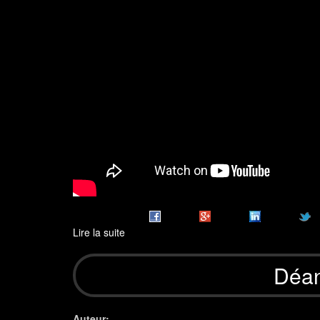
Lire la suite
de
Vidéo
présentation
Déan
2017
Auteur: