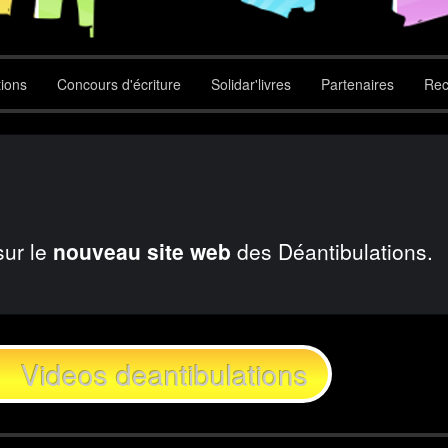
tions
Concours d'écriture
Solidar'livres
Partenaires
Rec
sur le
nouveau site web
des Déantibulations.
Videos deantibulations