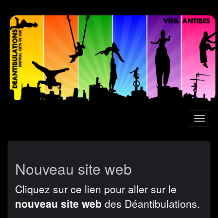
Aller
au
contenu
principal
Toggl
naviga
Nouveau site web
Cliquez sur ce lien pour aller sur le
nouveau site web
des Déantibulations.