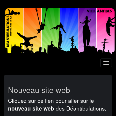
Aller
au
contenu
principal
Toggl
naviga
Nouveau site web
Cliquez sur ce lien pour aller sur le
nouveau site web
des Déantibulations.