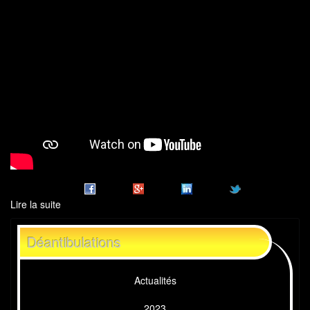
Lire la suite
de
teaser
déantibulations
Déantibulations
2023
premier
jet
Actualités
2023