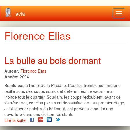
Aller
acla
Toggl
au
naviga
contenu
principal
Florence Elias
La bulle au bois dormant
Auteur:
Florence Elias
Année:
2004
Branle-bas à l’hôtel de la Placette. L’édifice tremble comme une
feuille sous des coups sourds et déterminés. Le vacarme a
inondé tout le quartier. Soudain, les coups redoublent, avant de
s’arrêter net, conclus par un cri de satisfaction : au premier étage,
Julot, ouvrier-peintre en bâtiment, est parvenu à bout d’une
ouverture dans une cloison résistante.
Lire la suite
de
La