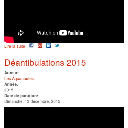
Lire la suite
de
Deantibulations
2018
Déantibulations 2015
Auteur:
Les Aquanautes
Année:
2015
Date de parution:
Dimanche, 13 décembre, 2015