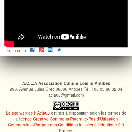
Lire la suite
de
Déantibulations
2015
A.C.L.A Association Culture Loisirs Antibes
990, Avenue Jules Grec 06600 Antibes Tél. : 06 03 60 32 84
acla06@gmail.com
Le site web de l' Acla06
est mis à disposition selon les termes de
la
licence Creative Commons Paternité-Pas d'Utilisation
Commerciale-Partage des Conditions Initiales à l'Identique 2.0
France
.