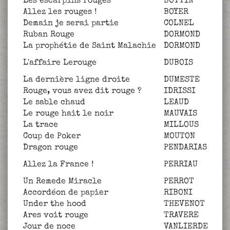
Les escarpins rouges
BOTTIN
Allez les rouges !
BOYER
Demain je serai partie
COLNEL
Ruban Rouge
DORMOND
La prophétie de Saint Malachie
DORMOND
L'affaire Lerouge
DUBOIS
La dernière ligne droite
DUMESTE
Rouge, vous avez dit rouge ?
IDRISSI
Le sable chaud
LEAUD
Le rouge hait le noir
MAUVAIS
La trace
MILLOUS
Coup de Poker
MOUTON
Dragon rouge
PENDARIAS
Allez la France !
PERRIAU
Un Remede Miracle
PERROT
Accordéon de papier
RIBONI
Under the hood
THEVENOT
Ares voit rouge
TRAVERE
Jour de noce
VANLIERDE