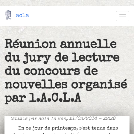
Aller
acla
au
Togg
contenu
navig
principal
Réunion annuelle
du jury de lecture
du concours de
nouvelles organisé
par l.A.C.L.A
Soumis par
acla
le ven, 21/03/2014 - 22:28
En ce jour de printemps, s'est tenue dans