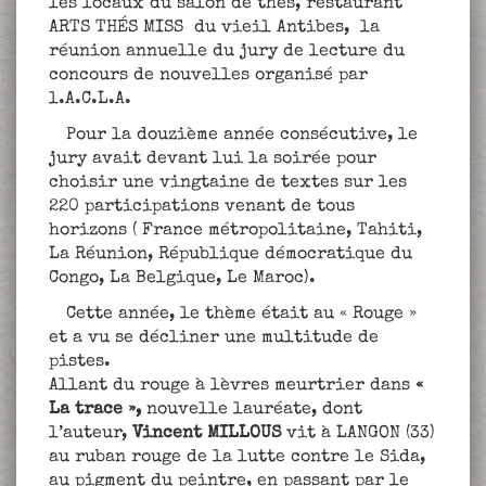
les locaux du salon de thés, restaurant
ARTS THÉS MISS du vieil Antibes, la
réunion annuelle du jury de lecture du
concours de nouvelles organisé par
l.A.C.L.A.
Pour la douzième année consécutive, le
jury avait devant lui la soirée pour
choisir une vingtaine de textes sur les
220 participations venant de tous
horizons ( France métropolitaine, Tahiti,
La Réunion, République démocratique du
Congo, La Belgique, Le Maroc).
Cette année, le thème était au « Rouge »
et a vu se décliner une multitude de
pistes.
Allant du rouge à lèvres meurtrier dans
«
La trace »,
nouvelle lauréate, dont
l’auteur,
Vincent MILLOUS
vit à LANGON (33)
au ruban rouge de la lutte contre le Sida,
au pigment du peintre, en passant par le