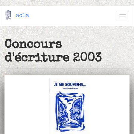
Aller
acla
au
Togg
contenu
navig
principal
Concours
d'écriture 2003